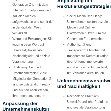
Anpassung der
Generation Z ist mit dem
Rekrutierungsstrategie
Internet, Smartphones und
sozialen Medien
Social Media Recruiting:
aufgewachsen und somit tief
Unternehmen sollten soziale
in der digitalen Welt
Medien und Online-
verwurzelt.
Plattformen nutzen, um die
Werte und Erwartungen:
Sie
Generation Z zu erreichen.
legen großen Wert auf
Authentizität und
Diversität, Inklusivität,
Transparenz:
Ehrliche und
Nachhaltigkeit und soziale
transparente Kommunikation
Verantwortung.
über Unternehmenswerte
Unabhängigkeit und
und -kultur ist entscheidend,
Unternehmergeist:
Viele
um Vertrauen aufzubauen.
Mitglieder der Generation Z
Unternehmensverantwo
sind selbstständig, kreativ
und Nachhaltigkeit
und suchen nach Wegen,
ihre Ideen umzusetzen.
Nachhaltige Praktiken:
Umweltfreundliche Praktiken
Anpassung der
und soziale Verantwortung
Unternehmenskultur