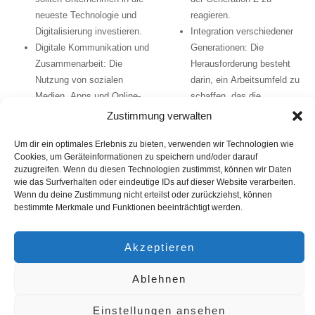
neueste Technologie und
reagieren.
Digitalisierung investieren.
Integration verschiedener
Digitale Kommunikation und
Generationen:
Die
Zusammenarbeit:
Die
Herausforderung besteht
Nutzung von sozialen
darin, ein Arbeitsumfeld zu
Medien, Apps und Online-
schaffen, das die
Plattformen für die
Bedürfnisse verschiedener
Zustimmung verwalten
Kommunikation und
Generationen erfüllt.
Um dir ein optimales Erlebnis zu bieten, verwenden wir Technologien wie
Zusammenarbeit ist
Fazit
Cookies, um Geräteinformationen zu speichern und/oder darauf
unerlässlich.
zuzugreifen. Wenn du diesen Technologien zustimmst, können wir Daten
Die Integration und das Verständnis
Personalentwicklung
wie das Surfverhalten oder eindeutige IDs auf dieser Website verarbeiten.
der Generation Z sind für
Wenn du deine Zustimmung nicht erteilst oder zurückziehst, können
und Karriereplanung
bestimmte Merkmale und Funktionen beeinträchtigt werden.
Unternehmen von entscheidender
Individuelle
Bedeutung, um im Wettbewerb um
Entwicklungsmöglichkeiten:
Talente erfolgreich zu sein und
Akzeptieren
Gezielte Entwicklungspläne
zukunftsfähig zu bleiben.
und Karrierewege, die den
Unternehmen, die bereit sind, sich
Ablehnen
individuellen Stärken und
anzupassen, die Werte und
Interessen entsprechen,
Erwartungen dieser Generation
Einstellungen ansehen