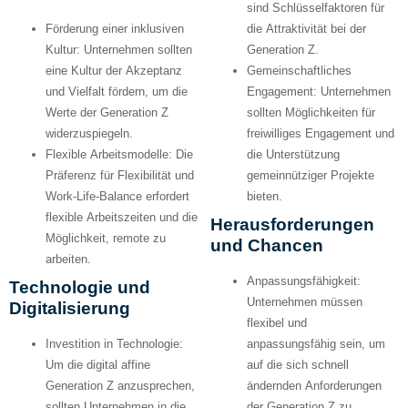
sind Schlüsselfaktoren für
Förderung einer inklusiven
die Attraktivität bei der
Kultur:
Unternehmen sollten
Generation Z.
eine Kultur der Akzeptanz
Gemeinschaftliches
und Vielfalt fördern, um die
Engagement:
Unternehmen
Werte der Generation Z
sollten Möglichkeiten für
widerzuspiegeln.
freiwilliges Engagement und
Flexible Arbeitsmodelle:
Die
die Unterstützung
Präferenz für Flexibilität und
gemeinnütziger Projekte
Work-Life-Balance erfordert
bieten.
flexible Arbeitszeiten und die
Herausforderungen
Möglichkeit, remote zu
und Chancen
arbeiten.
Anpassungsfähigkeit:
Technologie und
Unternehmen müssen
Digitalisierung
flexibel und
Investition in Technologie:
anpassungsfähig sein, um
Um die digital affine
auf die sich schnell
Generation Z anzusprechen,
ändernden Anforderungen
sollten Unternehmen in die
der Generation Z zu