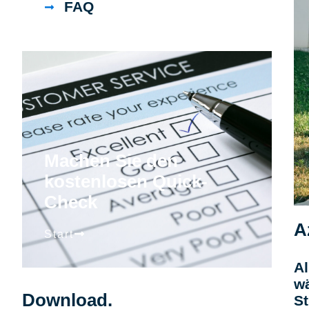
FAQ
Machen Sie den
kostenlosen Quick-
Check
A
Start
Al
wä
Download.
St