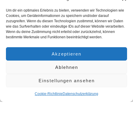
Nachhaltigkeit und Compliance mit Umweltvorschriften.
Gesundheitsberatung
: Beratung im Gesundheitssektor,
Um dir ein optimales Erlebnis zu bieten, verwenden wir Technologien wie
einschließlich Krankenhausmanagement und öffentliche
Cookies, um Geräteinformationen zu speichern und/oder darauf
Gesundheit.
zuzugreifen. Wenn du diesen Technologien zustimmst, können wir Daten
wie das Surfverhalten oder eindeutige IDs auf dieser Website verarbeiten.
Berufe in der
Wenn du deine Zustimmung nicht erteilst oder zurückziehst, können
bestimmte Merkmale und Funktionen beeinträchtigt werden.
Beratungsbranche
Akzeptieren
Unternehmensberater/Consultant
: Analysiert Geschäftsprozesse
und bietet strategische Lösungen.
Ablehnen
Finanzberater/Financial Consultant
: Bietet Beratung in
Finanzangelegenheiten für Unternehmen und Privatpersonen.
Einstellungen ansehen
IT-Berater/IT Consultant
: Spezialisiert auf die Beratung von IT-
Strategien und -Lösungen.
Cookie-Richtlinie
Datenschutzerklärung
HR-Berater/Personalberater
: Unterstützt Unternehmen bei der
Optimierung ihrer Personalstrategien.
Marketingberater/Marketing Consultant
: Entwickelt Marketing- und
Kommunikationsstrategien.
Rechtsberater/Legal Consultant
: Bietet spezialisierte juristische
Beratung.