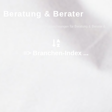
Beratung & Berater
Siegel, Zertifikat, Award und Auszeichnungen für Beratung & Berater &
die Beratungsbranche
=> Branchen-Index ...