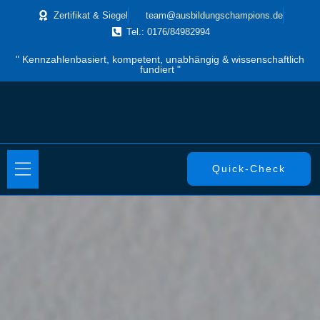
Zertifikat & Siegel
team@ausbildungschampions.de
Tel.: 0176/84982994
" Kennzahlenbasiert, kompetent, unabhängig & wissenschaftlich
fundiert "
Quick-Check