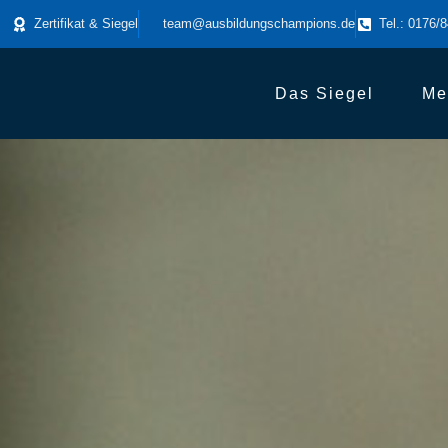
Zertifikat & Siegel
team@ausbildungschampions.de
Tel.: 0176/
Das Siegel
Me