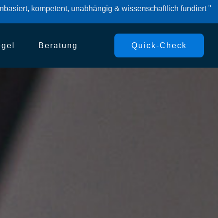
basiert, kompetent, unabhängig & wissenschaftlich fundiert "
egel
Beratung
Quick-Check