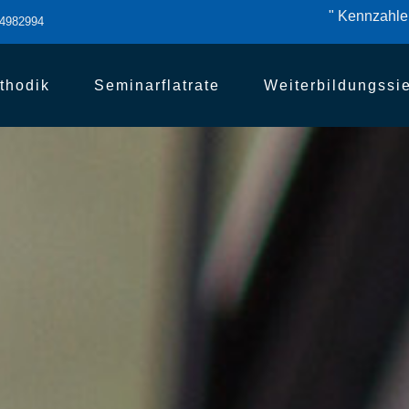
" Kennzahlen
84982994
thodik
Seminarflatrate
Weiterbildungssi