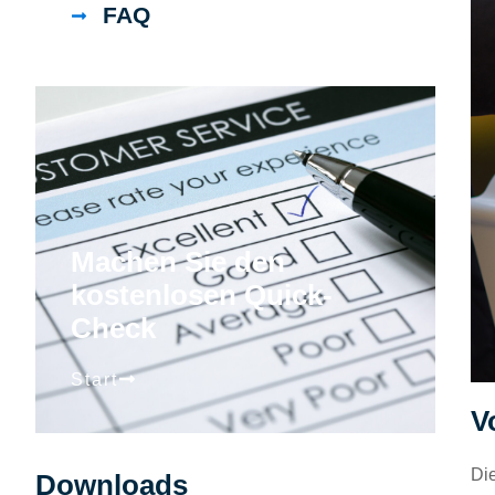
FAQ
Machen Sie den
kostenlosen Quick-
Check
Start
V
Die
Downloads