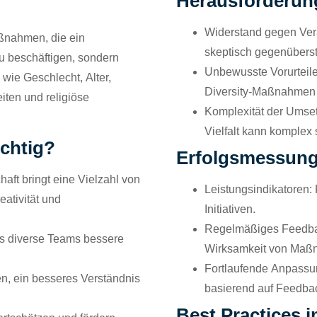
Herausforderun
Widerstand gegen Ve
aßnahmen, die ein
skeptisch gegenübers
zu beschäftigen, sondern
Unbewusste Vorurteile
wie Geschlecht, Alter,
Diversity-Maßnahmen 
iten und religiöse
Komplexität der Umse
Vielfalt kann komplex 
chtig?
Erfolgsmessung
aft bringt eine Vielzahl von
Leistungsindikatoren:
eativität und
Initiativen.
Regelmäßiges Feedba
s diverse Teams bessere
Wirksamkeit von Maß
Fortlaufende Anpassu
en, ein besseres Verständnis
basierend auf Feedba
Best Practices 