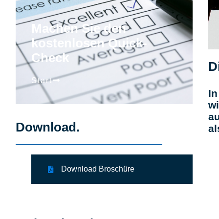
Machen Sie den
kostenlosen Quick-
Check
D
Start
In
wi
au
Download.
al
Download Broschüre