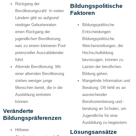
Rückgang der
Bildungspolitische
Bevölkerungszahl:
In vielen
Faktoren
Ländern gibt es aufgrund
niedriger Geburtenraten
Bildungspolitische
einen Rückgang der
Entscheidungen:
jugendlichen Bevölkerung,
Bildungspolitische
was zu einem kleineren Pool
Weichenstellungen, die
potenzieller Auszubildender
Hochschulbildung
führt.
bevorzugen, können zu
Alternde Bevölkerung:
Mit
Lasten der beruflichen
einer alternden Bevölkerung
Bildung gehen.
stehen weniger junge
Mangelnde Information und
Menschen bereit, die in die
Beratung:
Oft fehlt es an
Ausbildung eintreten
ausreichender
können.
Berufsorientierung und -
beratung an Schulen, um
Veränderte
Jugendliche für eine
Bildungspräferenzen
Ausbildung zu begeistern.
Höherer
Lösungsansätze