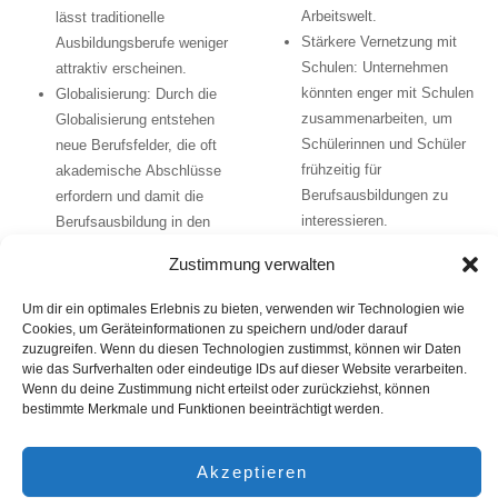
Arbeitswelt.
lässt traditionelle
Stärkere Vernetzung mit
Ausbildungsberufe weniger
Schulen:
Unternehmen
attraktiv erscheinen.
könnten enger mit Schulen
Globalisierung:
Durch die
zusammenarbeiten, um
Globalisierung entstehen
Schülerinnen und Schüler
neue Berufsfelder, die oft
frühzeitig für
akademische Abschlüsse
Berufsausbildungen zu
erfordern und damit die
interessieren.
Berufsausbildung in den
Hintergrund drängen.
Fazit
Zustimmung verwalten
Veränderungen im
Das Problem, dass Unternehmen
Arbeitsmarkt
Um dir ein optimales Erlebnis zu bieten, verwenden wir Technologien wie
keine Auszubildenden finden, ist
Cookies, um Geräteinformationen zu speichern und/oder darauf
zuzugreifen. Wenn du diesen Technologien zustimmst, können wir Daten
multifaktoriell bedingt und erfordert
Technologischer Wandel:
wie das Surfverhalten oder eindeutige IDs auf dieser Website verarbeiten.
eine ganzheitliche
Die schnelle Entwicklung
Wenn du deine Zustimmung nicht erteilst oder zurückziehst, können
Herangehensweise. Es ist wichtig,
neuer Technologien erfordert
bestimmte Merkmale und Funktionen beeinträchtigt werden.
dass sowohl Unternehmen als auch
zunehmend spezialisierte
politische Entscheidungsträger
Kenntnisse, die in
Akzeptieren
aktiv werden, um die
traditionellen