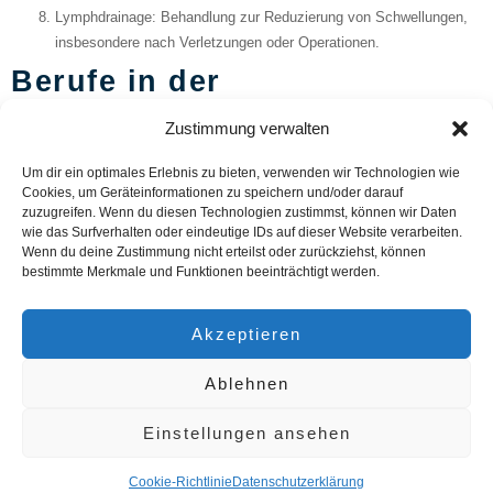
Lymphdrainage
: Behandlung zur Reduzierung von Schwellungen,
insbesondere nach Verletzungen oder Operationen.
Berufe in der
Physiotherapiebranche
Zustimmung verwalten
Physiotherapeut/in
: Fachkraft, die Patienten durch
Um dir ein optimales Erlebnis zu bieten, verwenden wir Technologien wie
Bewegungstherapie, manuelle Therapie und andere spezialisierte
Cookies, um Geräteinformationen zu speichern und/oder darauf
zuzugreifen. Wenn du diesen Technologien zustimmst, können wir Daten
Techniken behandelt.
wie das Surfverhalten oder eindeutige IDs auf dieser Website verarbeiten.
Physiotherapieassistent/in
: Unterstützt Physiotherapeuten bei der
Wenn du deine Zustimmung nicht erteilst oder zurückziehst, können
Behandlung und Betreuung von Patienten.
bestimmte Merkmale und Funktionen beeinträchtigt werden.
Leitende/r Physiotherapeut/in
: Verantwortlich für die Führung und
Verwaltung einer Physiotherapieabteilung oder -praxis.
Akzeptieren
Dozent/in für Physiotherapie
: Lehrt angehende Physiotherapeuten
an Fachhochschulen, Universitäten oder Berufsfachschulen.
Ablehnen
Forschung in der Physiotherapie
: Wissenschaftliche Arbeit zur
Weiterentwicklung von Behandlungsmethoden und
Einstellungen ansehen
Therapiekonzepten.
Studiengänge und
Cookie-Richtlinie
Datenschutzerklärung