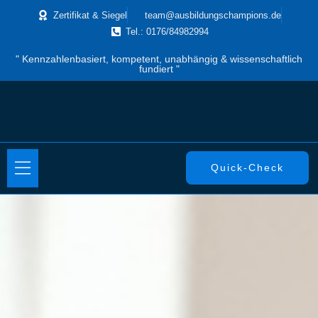
Zertifikat & Siegel
team@ausbildungschampions.de
Tel.: 0176/84982994
" Kennzahlenbasiert, kompetent, unabhängig & wissenschaftlich
fundiert "
Quick-Check