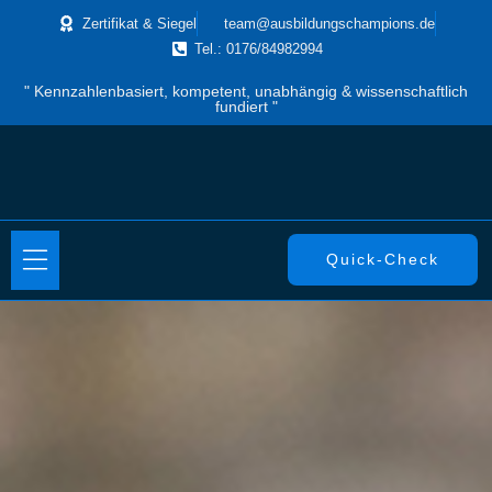
Zertifikat & Siegel
team@ausbildungschampions.de
Tel.: 0176/84982994
" Kennzahlenbasiert, kompetent, unabhängig & wissenschaftlich
fundiert "
Quick-Check