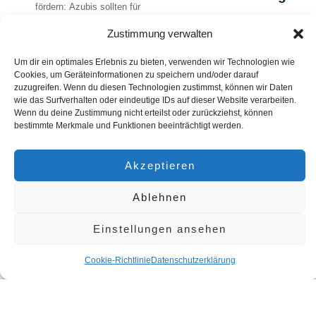
fördern:
Azubis sollten für
ihre Handlungen und
Umgang mit
Zustimmung verwalten
Entscheidungen
Verhaltensproblemen:
In
Verantwortung
Fällen von
Um dir ein optimales Erlebnis zu bieten, verwenden wir Technologien wie
übernehmen.
schwerwiegenden
Cookies, um Geräteinformationen zu speichern und/oder darauf
zuzugreifen. Wenn du diesen Technologien zustimmst, können wir Daten
Verhaltensproblemen
Anreize und
wie das Surfverhalten oder eindeutige IDs auf dieser Website verarbeiten.
kann eine professionelle
Motivation
Wenn du deine Zustimmung nicht erteilst oder zurückziehst, können
Unterstützung notwendig
bestimmte Merkmale und Funktionen beeinträchtigt werden.
sein.
Positive Verstärkung:
Rechtliche Aspekte:
Bei
Anerkennung und
Akzeptieren
allen Maßnahmen sind
Belohnung für positive
rechtliche
Verhaltensweisen können
Ablehnen
Rahmenbedingungen,
motivierend wirken.
insbesondere im Bereich
Ziele setzen:
Das Setzen
Einstellungen ansehen
des
realistischer, erreichbarer
Jugendarbeitsschutzes,
Ziele kann helfen, die
Cookie-Richtlinie
Datenschutzerklärung
zu berücksichtigen.
Motivation zu steigern.
Fazit
Förderung der
Selbstreflexion
Der Umgang mit schwierigen