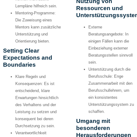
Nutzung von
Lernpläne hilfreich sein.
Ressourcen und
Mentoring-Programme:
Unterstützungssyst
Die Zuweisung eines
Mentors kann zusätzliche
Externe
Unterstützung und
Beratungsangebote:
In
Orientierung bieten.
einigen Fällen kann die
Einbeziehung externer
Setting Clear
Beratungsstellen sinnvoll
Expectations and
sein.
Boundaries
Unterstützung durch die
Berufsschule:
Enge
Klare Regeln und
Zusammenarbeit mit den
Konsequenzen:
Es ist
Berufsschullehrern, um
entscheidend, klare
ein konsistentes
Erwartungen hinsichtlich
Unterstützungssystem zu
des Verhaltens und der
schaffen.
Leistung zu setzen und
konsequent bei deren
Umgang mit
Durchsetzung zu sein.
besonderen
Verantwortlichkeit
Herausforderungen