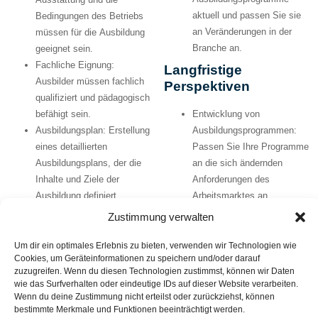
aktuell und passen Sie sie
Bedingungen des Betriebs
an Veränderungen in der
müssen für die Ausbildung
Branche an.
geeignet sein.
Fachliche Eignung:
Langfristige
Ausbilder müssen fachlich
Perspektiven
qualifiziert und pädagogisch
befähigt sein.
Entwicklung von
Ausbildungsplan:
Erstellung
Ausbildungsprogrammen:
eines detaillierten
Passen Sie Ihre Programme
Ausbildungsplans, der die
an die sich ändernden
Inhalte und Ziele der
Anforderungen des
Ausbildung definiert.
Arbeitsmarktes an.
Kooperationen mit Schulen
Der Prozess der
Zustimmung verwalten
und anderen
Anerkennung als
Bildungseinrichtungen:
Um dir ein optimales Erlebnis zu bieten, verwenden wir Technologien wie
Ausbildungsbetrieb
Cookies, um Geräteinformationen zu speichern und/oder darauf
Bauen Sie Netzwerke auf,
zuzugreifen. Wenn du diesen Technologien zustimmst, können wir Daten
um frühzeitig Talente zu
Vorbereitung und Planung:
wie das Surfverhalten oder eindeutige IDs auf dieser Website verarbeiten.
identifizieren.
Ermitteln Sie den Bedarf an
Wenn du deine Zustimmung nicht erteilst oder zurückziehst, können
bestimmte Merkmale und Funktionen beeinträchtigt werden.
Auszubildenden und die
Fazit